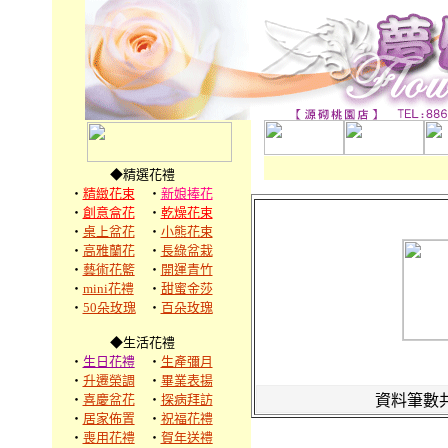
◆精選花禮
‧
精緻花束
‧
新娘捧花
‧
創意盒花
‧
乾燥花束
‧
桌上盆花
‧
小熊花束
‧
高雅蘭花
‧
長綠盆栽
‧
藝術花籃
‧
開運青竹
‧
mini花禮
‧
甜蜜金莎
‧
50朵玫瑰
‧
百朵玫瑰
◆生活花禮
‧
生日花禮
‧
生產彌月
‧
升遷榮調
‧
畢業表揚
‧
喜慶盆花
‧
探病拜訪
資料筆數共
‧
居家佈置
‧
祝福花禮
‧
喪用花禮
‧
賀年送禮