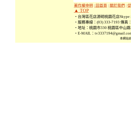
著作權申明
|
回首頁
|
關於我們
|
▲
TOP
‧台灣區花店源砌桃園花店Skype: tv3
‧服務專線：(03) 333-7193 傳真：(0
‧地址：桃園市330 桃園區中山路5
‧E-MAIL：tv3337194@gmail.co
本網站