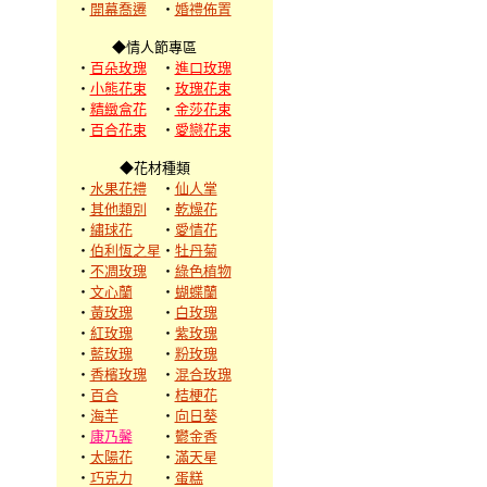
‧
開幕喬遷
‧
婚禮佈置
◆情人節專區
‧
百朵玫瑰
‧
進口玫瑰
‧
小熊花束
‧
玫瑰花束
‧
精緻盒花
‧
金莎花束
‧
百合花束
‧
愛戀花束
◆花材種類
‧
水果花禮
‧
仙人掌
‧
其他類別
‧
乾燥花
‧
繡球花
‧
愛情花
‧
伯利恆之星
‧
牡丹菊
‧
不凋玫瑰
‧
綠色植物
‧
文心蘭
‧
蝴蝶蘭
‧
黃玫瑰
‧
白玫瑰
‧
紅玫瑰
‧
紫玫瑰
‧
藍玫瑰
‧
粉玫瑰
‧
香檳玫瑰
‧
混合玫瑰
‧
百合
‧
桔梗花
‧
海芋
‧
向日葵
‧
康乃馨
‧
鬱金香
‧
太陽花
‧
滿天星
‧
巧克力
‧
蛋糕