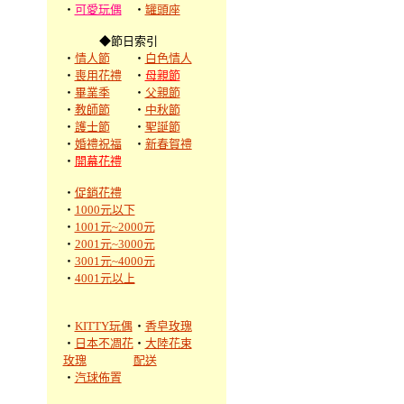
‧
可愛玩偶
‧
罐頭座
◆節日索引
‧
情人節
‧
白色情人
‧
喪用花禮
‧
母親節
‧
畢業季
‧
父親節
‧
教師節
‧
中秋節
‧
護士節
‧
聖誕節
‧
婚禮祝福
‧
新春賀禮
‧
開幕花禮
‧
促銷花禮
‧
1000元以下
‧
1001元~2000元
‧
2001元~3000元
‧
3001元~4000元
‧
4001元以上
‧
KITTY玩偶
‧
香皂玫瑰
‧
日本不凋花
‧
大陸花束
玫瑰
配送
‧
汽球佈置