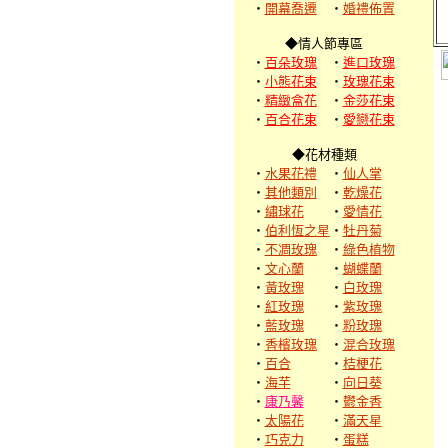
‧
開幕喬遷
‧
婚禮佈置
◆情人節專區
‧
百朵玫瑰
‧
進口玫瑰
‧
小熊花束
‧
玫瑰花束
‧
精緻盒花
‧
金莎花束
‧
百合花束
‧
愛戀花束
◆花材種類
‧
水果花禮
‧
仙人掌
‧
其他類別
‧
乾燥花
‧
繡球花
‧
愛情花
‧
伯利恆之星
‧
牡丹菊
‧
不凋玫瑰
‧
綠色植物
‧
文心蘭
‧
蝴蝶蘭
‧
黃玫瑰
‧
白玫瑰
‧
紅玫瑰
‧
紫玫瑰
‧
藍玫瑰
‧
粉玫瑰
‧
香檳玫瑰
‧
混合玫瑰
‧
百合
‧
桔梗花
‧
海芋
‧
向日葵
‧
康乃馨
‧
鬱金香
‧
太陽花
‧
滿天星
‧
巧克力
‧
蛋糕