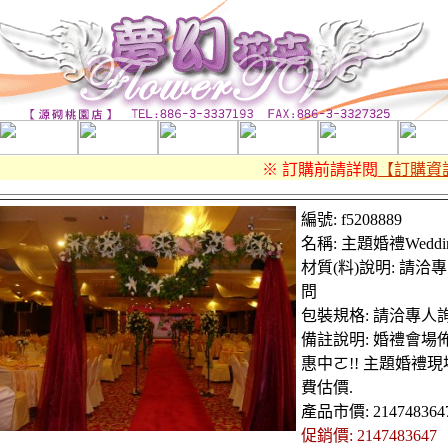
※ 訂購前請詳閱
【訂購資訊
編號: f5208889
名稱: 主題婚禮Weddi
材質(料)說明: 請洽
問
包裝規格: 請洽專人
備註說明: 婚禮會場
惠中ㄛ!! 主題婚禮現
費估價.
產品市價: 214748364
促銷價: 2147483647