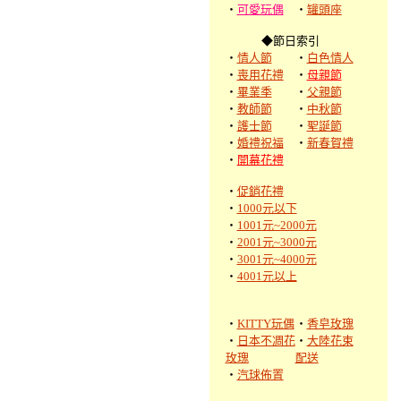
‧
可愛玩偶
‧
罐頭座
◆節日索引
‧
情人節
‧
白色情人
‧
喪用花禮
‧
母親節
‧
畢業季
‧
父親節
‧
教師節
‧
中秋節
‧
護士節
‧
聖誕節
‧
婚禮祝福
‧
新春賀禮
‧
開幕花禮
‧
促銷花禮
‧
1000元以下
‧
1001元~2000元
‧
2001元~3000元
‧
3001元~4000元
‧
4001元以上
‧
KITTY玩偶
‧
香皂玫瑰
‧
日本不凋花
‧
大陸花束
玫瑰
配送
‧
汽球佈置