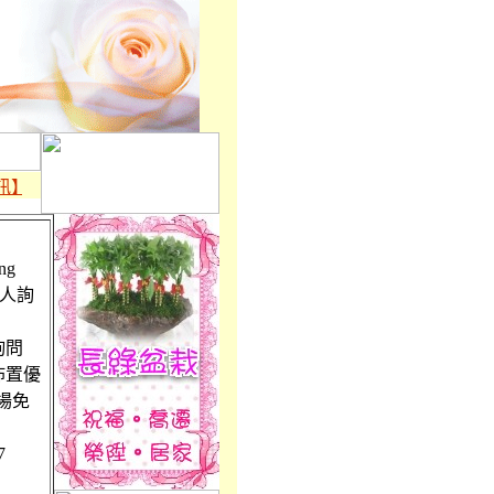
】
※
台灣花店,鮮花送達台灣全國及全球138個國家2000個城市★
ng
專人詢
詢問
佈置優
場免
7