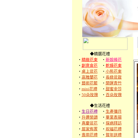
◆精選花禮
‧
精緻花束
‧
新娘捧花
‧
創意盒花
‧
乾燥花束
‧
桌上盆花
‧
小熊花束
‧
高雅蘭花
‧
長綠盆栽
‧
藝術花籃
‧
開運青竹
‧
mini花禮
‧
甜蜜金莎
‧
50朵玫瑰
‧
百朵玫瑰
◆生活花禮
‧
生日花禮
‧
生產彌月
‧
升遷榮調
‧
畢業表揚
‧
喜慶盆花
‧
探病拜訪
‧
居家佈置
‧
祝福花禮
‧
喪用花禮
‧
賀年送禮